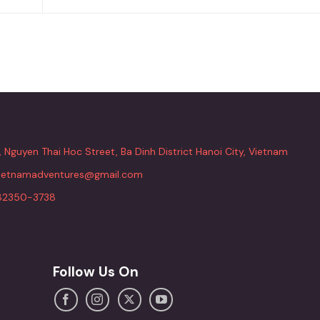
, Nguyen Thai Hoc Street, Ba Dinh District Hanoi City, Vietnam
vietnamadventures@gmail.com
82350-3738
Follow Us On