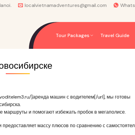
anoi.
localvietnamadventures@gmail.com
What
Tour Packages
Travel Guide
новосибирске
voditelem3.ru/]аренда машин с водителем[/url], мы готовы
сибирска.
е маршруты и помогают избежать пробок в мегаполисе.
и предоставляет массу плюсов по сравнению с самостояте